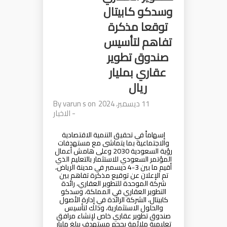
وسدكو كابيتال
توقعا مذكرة
تفاهم لتأسيس
صندوق تطوير
عقاري بمليار
ريال
11 ديسمبر، 2024
on
varun s
By
-
الاخبار
إسهاماً في تحقيق التنمية الاقتصادية
والاجتماعية بما يتماشى مع مستهدفات
رؤية السعودية 2030 وعلى هامش أعمال
المؤتمر السعودي للاستثمار بالتعليم الذي
أقيم ما بين 3-4 ديسمبر في مدينة الرياض،
تم الإعلان عن توقيع مذكرة تفاهم بين
شركة الموحدة للتطوير العقاري، رائدة
التطوير العقاري في المملكة، وسدكو
كابيتال، الشركة الرائدة في إدارة الأصول
والحلول الاستثمارية، وذلك لتأسيس
صندوق تطوير عقاري خاص لإنشاء مرافق
تعليمية ملائمة بحجم مستهدف يبلغ مليار