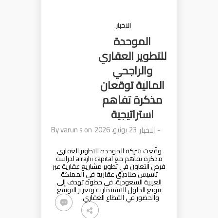
الاخبار
الموحدة
للتطوير العقاري
والراجحي
المالية توقعان
مذكرة تفاهم
استراتيجية
23 يونيو، 2026
on
varun s
By
-
الاخبار
وقّعت شركة الموحدة للتطوير العقاري
مذكرة تفاهم مع alrajhi capital لدراسة
فرص التعاون في تطوير مشاريع عقارية عبر
تأسيس صناديق عقارية في المملكة
العربية السعودية، في خطوة تهدف إلى
تنويع الحلول الاستثمارية وتعزيز التوسع
والحضور في القطاع العقاري.