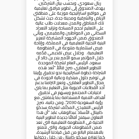
ريال سعودي. وبحسب بيان الشركتين،
يهدف الصندوق إلى تطوير مرافق تعليمية
في مواقع استراتيجية موزعة على منطقتي
الرياض والشرقية ومدينة جدة، حيث تشكل
تلك المناطق والمدن معدلات طلب عالية
على التعليم لحجم المساحة وتزايد التعداد
السكاني من المواطنين والمقيمين، ويأتي
الصندوق ضمن الجهود المشتركة لتعزيز
البنية التحتية التعليمية في المملكة، وإتاحة
فرص استثمارية متنوعة في المنظومة
التعليمية. وخلال عرض تقديمي قدّمه
خلال المؤتمر سمو الأمير بندر بن خالد آل
سعود، الرئيس العام لشركة الموحدة
للتطوير العقاري، صرح قائلاً “تُعد هذه
الشراكة خطوة استراتيجية نحو تحقيق رؤيتنا
في توفير حلول مبتكرة وعالية الجودة في
مجال التطوير العقاري، وتعزز التزامنا بدعم
أحد القطاعات الحيوية مثل التعليم بما يلبي
احتياجات المجتمع ويسهم في تحقيق
أهداف التنمية المستدامة بما يتماشى مع
رؤية السعودية 2030”. ومن جانبه، صرح
الرئيس التنفيذي المكلّف لشركة سدكو
كابيتال، الأستاذ عبدالوهاب عابد “أن هذا
التعاون سيفتح آفاقًا جديدة لتطوير البنية
التحتية في المنظومة التعليمية التي تعد
ضمن المنظومات الحيوية، والتي تتمتع
بالاهتمام البالغ من قبل قيادتنا الرشيدة،
كما تعتزم سدكو كابيتال من خلال دخولها